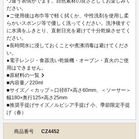
つ違う表情がでます。自然素材の良さとしてお楽しみく
ださい。
●ご使用後は布巾等で軽く拭くか、中性洗剤を使用し柔
らかいスポンジ等で優しく洗ってください。洗浄後すぐ
に水滴をふきとり、直射日光を避けて十分乾燥させてく
ださい。
●長時間水に浸しておくことや煮沸消毒は避けてくださ
い。
●電子レンジ・食器洗い乾燥機・オーブン・直火のご使
用はできません。
■
原材料の一覧
■内容量／220ml
■サイズ／＜カップ＞口径87×高さ60mm、＜ソーサー＞
幅180×奥行125×高さ25mm
■推奨手提げサイズ／ルピシア手提げ 小、季節限定手提
げ（春）
商品番号
CZ4452