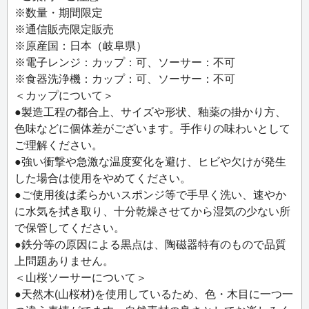
で仕入れ、無駄なく使いきれるよう製材の段階から考えら
※数量・期間限定
れています。ソーサーにはお茶に合わせたスイーツを添え
※通信販売限定販売
て楽しむこともできます。大切な方への贈りものにもおす
※原産国：日本（岐阜県）
すめです。
※電子レンジ：カップ：可、ソーサー：不可
※食器洗浄機：カップ：可、ソーサー：不可
＜カップについて＞
●製造工程の都合上、サイズや形状、釉薬の掛かり方、
色味などに個体差がございます。手作りの味わいとして
ご理解ください。
●強い衝撃や急激な温度変化を避け、ヒビや欠けが発生
した場合は使用をやめてください。
●ご使用後は柔らかいスポンジ等で手早く洗い、速やか
に水気を拭き取り、十分乾燥させてから湿気の少ない所
で保管してください。
●鉄分等の原因による黒点は、陶磁器特有のもので品質
上問題ありません。
＜山桜ソーサーについて＞
●天然木(山桜材)を使用しているため、色・木目に一つ一