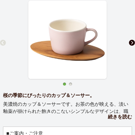
桜の季節にぴったりのカップ＆ソーサー。
美濃焼のカップ＆ソーサーです。お茶の色が映える、淡い
釉薬が掛けられた飽きのこないシンプルなデザインは、職
続きを読む
人による繊細な手仕事で生み出されています。山桜のオー
バル型ソーサーは、御神木の里・岐阜県中津川市付知町で
丁寧につくられています。地元で育った木材を原木の状態
■ご案内・ご注意