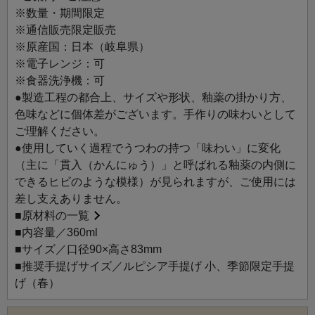
せる「窯変（ようへん）」を生み出す、職人技の賜物で
※数量・期間限定
す。
※通信販売限定販売
容量たっぷりでお気に入りのお茶をたっぷりと楽しみたい
※原産国：日本（岐阜県）
ときにおすすめです。また、スタックできる形状ですの
※電子レンジ：可
で、ご家族などで使われる際にも場所を取ることなく収納
※食器洗浄機：可
していただけます。ぜひお気に入りのお茶でお楽しみくだ
●製造工程の都合上、サイズや形状、釉薬の掛かり方、
さい。大切な方への贈りものにもおすすめです。
色味などに個体差がございます。手作りの味わいとして
ご理解ください。
※窯変とは、陶磁器を焼く際に炎の性質や釉（うわぐす
●使用していく過程でうつわの持つ「味わい」に変化
り）の含有物質などにより、予期しない釉色の変化が現れ
（主に「貫入（かんにゅう）」と呼ばれる釉薬の内側に
ること。
できるヒビのような模様）が見られますが、ご使用には
差し支えありません。
■
原材料の一覧
■内容量／360ml
■サイズ／口径90×高さ83mm
■推奨手提げサイズ／ルピシア手提げ 小、季節限定手提
げ（春）