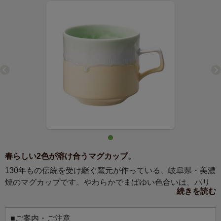
春らしい2色が溶け合うマグカップ。
130年もの伝統を受け継ぐ窯元が作っている、岐阜県・美濃
焼のマグカップです。やわらかでまばゆい色合いは、パリ
続きを読む
のお菓子屋の店先に並ぶ色とりどりのマカロンや、ケーキ
の上できらめくジュレをイメージしています。3種類の釉薬
が溶け合うことで、それぞれがニュアンス豊かな表情を見
■ご案内・ご注意