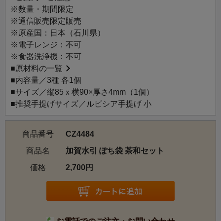
造形的に発展させた「加賀水引細工」とその流派を指しま
※数量・期間限定
す。この技法は水引の表現を芸術の域にまで高め、皇室献
※通信販売限定販売
上など数々の栄誉を受けたことで伝統工芸として確立し、
※原産国：日本（石川県）
現在も「津田水引折型」として5代まで継承され、国内外に
※電子レンジ：不可
広く伝わっています。
※食器洗浄機：不可
華やかな桜やルピシアデザイナーオリジナルデザインのお
■
原材料の一覧
茶道具のモチーフが、一本の細い水引から表現されている
■内容量／3種 各1個
とは思えない立体感で繊細に表現されています。小銭はも
■サイズ／縦85ｘ横90×厚さ4mm（1個）
ちろん、お札は二つ折りの状態で中に入れることができま
■推奨手提げサイズ／ルピシア手提げ 小
す。
商品番号
CZ4484
【セット内容】
・茶筅
商品名
加賀水引 ぽち袋 茶和セット
・桜
価格
2,700円
・急須