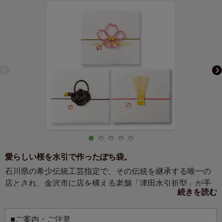
愛らしい桜を水引で作ったぽち袋。
石川県の希少伝統工芸指定で、その伝統を継承する唯一の
店とされ、金沢市に店を構える老舗「津田水引折型」が手
続きを読む
掛ける加賀水引を使ったぽち袋です。
加賀水引とは、約100年前に初代・津田左右吉が、それまで
の平面的だった水引の包み方を立体的に、そして結び方を
■ご案内・ご注意