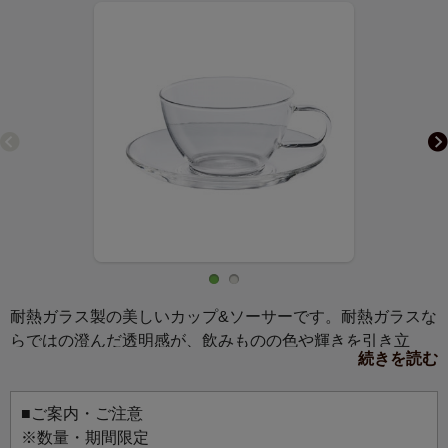
耐熱ガラス製の美しいカップ&ソーサーです。耐熱ガラスな
らではの澄んだ透明感が、飲みものの色や輝きを引き立
続きを読む
て、香りまでも軽やかに味わわせてくれます。
熱湯や電子レンジ・食器洗い乾燥機にも対応するタフさを
備えつつ、ガラスならではの軽やかで繊細な佇まいは、
■ご案内・ご注意
日々のティータイムを特別なひとときへと誘います。
※数量・期間限定