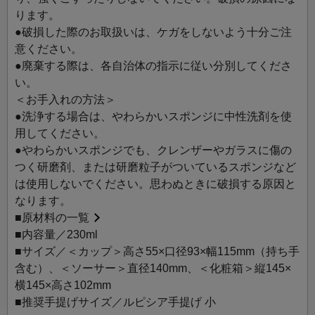
ります。
●破損した際のお取扱いは、ケガをしないよう十分ご注
意ください。
●廃棄する際は、各自治体の指示に従い分別してくださ
い。
＜お手入れの方法＞
●洗浄する場合は、やわらかいスポンジに中性洗剤を使
用してください。
●やわらかいスポンジでも、クレンザーやガラスに傷の
つく研磨剤、または研磨粒子がついているスポンジなど
は使用しないでください。思わぬときに破損する原因と
なります。
■
原材料の一覧
■内容量／230ml
■サイズ／＜カップ＞高さ55×口径93×幅115mm（持ち手
含む）、＜ソーサー＞直径140mm、＜化粧箱＞縦145×
横145×高さ102mm
■推奨手提げサイズ／ルピシア手提げ 小