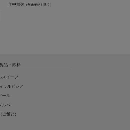
年中無休
（年末年始を除く）
食品・飲料
ルスイーツ
ヴィラルピシア
ビール
ソルベ
to（ご飯と）