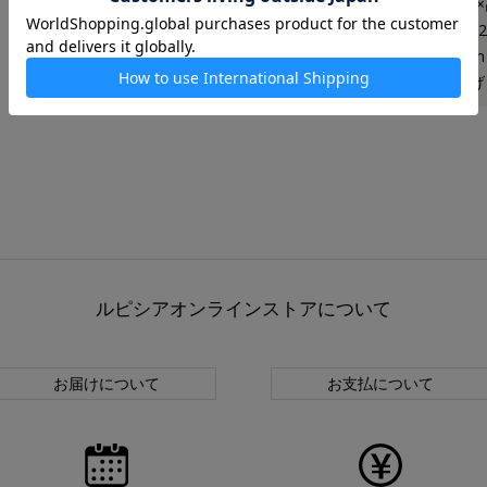
■サイズ／＜カップ＞幅104×口径74
＜ソーサー＞幅130×奥行130×高さ1
＜サイズ＞縦145×横145×高さ85mm
■推奨手提げサイズ／ルピシア手提げ
ルピシアオンラインストアについて
お届けについて
お支払について