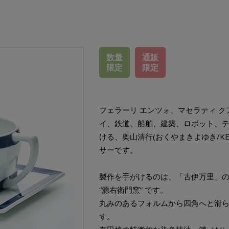
数量
通販
限定
限定
フェラーリ エンツォ、マセラティ 
イ、鉄道、船舶、建築、ロボット、
ける、奥山清行(おくやまきよゆき/KE
サーです。
製作を手がけるのは、「古伊万里」
“源右衛門窯” です。
丸みのあるフォルムから四角へと滑
す。