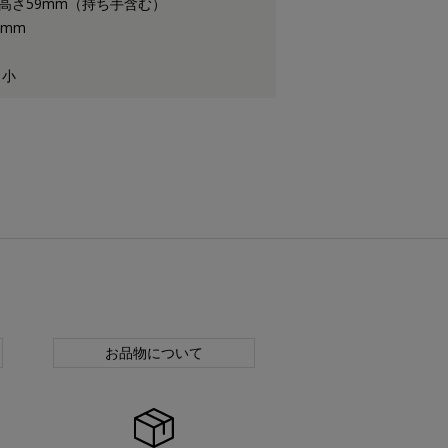
×高さ59mm（持ち手含む）
2mm
 小
お品物について