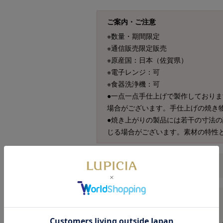
ご案内・ご注意
※数量・期間限定
※通信販売限定販売
※原産国：日本（佐賀県）
※電子レンジ：可
※食器洗浄機：可
●一点一点手仕上げで製作しており
場合がございます。手仕上げの焼き
●焼き上がりの製品には若干の寸法
じる場合がございます。素材の特性
原材料の一覧
商品仕様
■内容量／約160ml