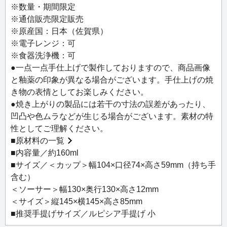
※数量・期間限定
製作を手がけるのは、「古伊万里」の伝統を継承する有田
※通信販売限定販売
焼の三大窯の一つ “源右衛門窯” です。
※原産国：日本（佐賀県）
丸みのあるフォルムから四角へと滑らかに変形していくモ
※電子レンジ：可
ダンなデザインです。
※食器洗浄機：可
有田焼の特徴的な染色技法・濃（だ）みによる絵筆の跡と
●一点一点手仕上げで製作しておりますので、商品画像
藍色が美しいカップ＆ソーサーは、その形状から「モルフ
と釉薬の印象が異なる場合がございます。手仕上げの焼
ォ＝変形」と名づけられました。
き物の表情としてお楽しみください。
●焼き上がりの製品には若干の寸法の誤差があったり、
凹凸や色ムラなどが生じる場合がございます。素材の特
性としてご理解ください。
■
原材料の一覧
■内容量／約160ml
■サイズ／＜カップ＞幅104×口径74×高さ59mm（持ち手
含む）
＜ソーサー＞幅130×奥行130×高さ12mm
＜サイズ＞縦145×横145×高さ85mm
■推奨手提げサイズ／ルピシア手提げ 小