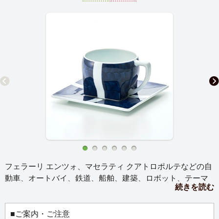
フェラーリ エンツォ、マセラティ クアトロポルテなどの自
動車、オートバイ、鉄道、船舶、建築、ロボット、テーマ
続きを読む
パークなどの様々なデザインを手がける、奥山清行(おくや
まきよゆき/KEN OKUYAMA)氏デザインのカップ＆ソーサ
ーです。
■ご案内・ご注意