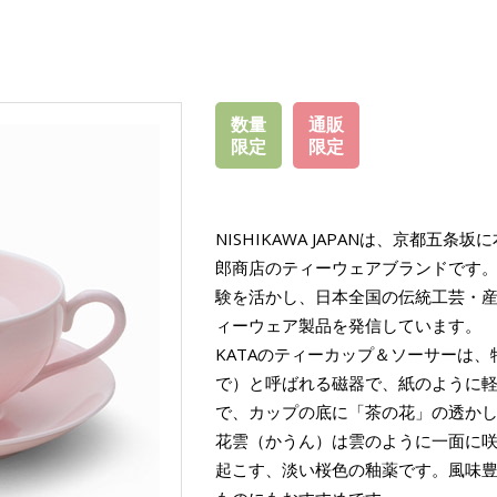
数量
通販
限定
限定
NISHIKAWA JAPANは、京都五
郎商店のティーウェアブランドです。
験を活かし、日本全国の伝統工芸・
ィーウェア製品を発信しています。
KATAのティーカップ＆ソーサーは
で）と呼ばれる磁器で、紙のように
で、カップの底に「茶の花」の透か
花雲（かうん）は雲のように一面に
起こす、淡い桜色の釉薬です。風味