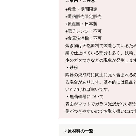
ご案内・ご注意
※数量・期間限定
※通信販売限定販売
※原産国：日本製
※電子レンジ：不可
※食器洗浄機：不可
焼き物は天然原料で製造しているた
業で仕上げている部分も多く、鉄粉
少のガタつきなどの現象が発生しま
・鉄粉
陶器の焼成時に陶土に元々含まれる
る場合があります。基本的には良品
いただければ幸いです。
・無釉磁器について
表面がマットでガラス光沢がない部
傷がつきやすいのでお取り扱いには
原材料の一覧