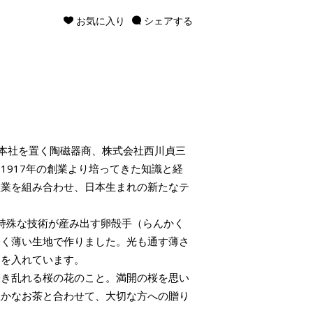
お気に入り
シェアする
条坂に本社を置く陶磁器商、株式会社西川貞三
1917年の創業より培ってきた知識と経
産業を組み合わせ、日本生まれの新たなテ
、特殊な技術が産み出す卵殻手（らんかく
軽く薄い生地で作りました。光も通す薄さ
しを入れています。
咲き乱れる桜の花のこと。満開の桜を思い
豊かなお茶と合わせて、大切な方への贈り