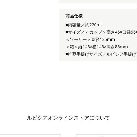
商品仕様
■内容量／約220ml
■サイズ／＜カップ＞高さ45×口径96
＜ソーサー＞直径135mm
＜箱＞縦145×横145×高さ85mm
■推奨手提げサイズ／ルピシア手提げ
ルピシアオンラインストアについて