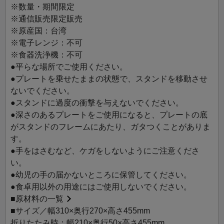
の裏面を傷つけないよう、接地部にはシリコンがついてい
※数量・期間限定
ます。
※通信販売限定販売
※プレートは付いておりませんので、ご用意ください。対
※原産国：台湾
応プレートサイズ：直径180～240mm
※電子レンジ：不可
※食器洗浄機：不可
●平らな場所でご使用ください。
●プレートを乗せたままの状態で、スタンドを移動させ
ないでください。
●スタンドに過度の衝撃を与えないでください。
●深さのあるプレートをご使用になると、プレートの底
がスタンドのフレームにあたり、ガタつくことがありま
す。
●手をはさむなど、ケガをしないようにご注意くださ
い。
●幼児の手の届かないところに保管してください。
●食卓用以外の用途にはご使用しないでください。
■
原材料の一覧
■サイズ／幅310×奥行270×高さ455mm
折りたたみ時：幅210×奥行50×高さ455mm