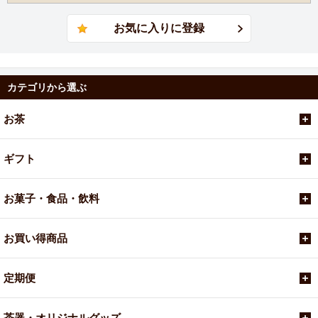
目安は緑茶、紅茶は1分、烏龍茶は3分ほどで、ふわっと香
りがたったら完成。取っ手の穴から茶葉をお皿などに取り
出して、余熱を取ります。
焙烙の使い方のコツ
カテゴリから選ぶ
焙烙の使い方は難しくありません。焙じているうちに一
瞬、煙が出ることがありますが、焦らず少し火から遠ざけ
お茶
てください。その際、手を止めず焙烙を揺すり続け、しっ
かり茶葉の上下が返るよう混ぜると香りの仕上がりが良く
ギフト
なります。焦げるのではないかと心配な場合は、横に濡れ
布巾を置いて冷ましながら少しずつ焙じてください。
お菓子・食品・飲料
【お手入れ方法】
使い終わり、焙烙の熱が取れてから、軽く水で洗い流し乾
お買い得商品
燥させてください。
定期便
茶器・オリジナルグッズ