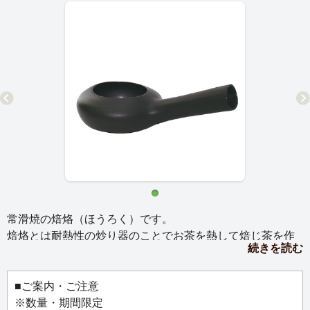
常滑焼の焙烙（ほうろく）です。
焙烙とは耐熱性の炒り器のことでお茶を熱して焙じ茶を作
続きを読む
る際に使用する道具です。
1回分のお茶を手軽に焙煎することが出来ます（約10ｇ）。
緑茶だけでなく、烏龍茶、紅茶もおすすめです。
■ご案内・ご注意
いつものお茶に、ちょっとひと手間を加えるだけで、驚く
※数量・期間限定