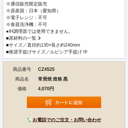
ほど風味が変わります。
※通信販売限定販売
焙じたてのお茶の香りと、香ばしい味わいをお楽しみくだ
※原産国：日本（愛知県）
さい。
※電子レンジ：不可
また、開封してから時間が経ち香りが抜けてしまった古い
※食器洗浄機：不可
お茶も、焙じると火香（ひか）や甘みが足されて、おいし
●IH調理器では使用できません。
く復活するのでおすすめです。
■
原材料の一覧
お茶以外にも、胡麻や塩などを炒るのにも使えます。
■サイズ／直径約130×長さ約240mm
伝統の常滑焼で、粘土には生地を硬く焼き締めるペタライ
■推奨手提げサイズ／ルピシア手提げ 中
トが使われています。
商品番号
CZ4525
【おすすめの使い方】
1、予熱
商品名
常滑焼 焙烙 黒
器全体が熱を持つように、しっかりと弱火で熱する（1～2
価格
4,070円
分）。
2、手早く炒る
弱火のまま焙烙を火から離して茶葉（約10ｇが目安）を素
早く投入。茶葉が焦げないよう、リズミカルに器全体を動
お電話でのご注文・お問い合わせ
かします。
3、完成