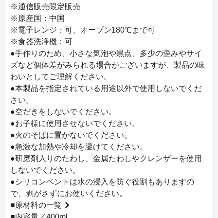
定した味わいを楽しめます。
※通信販売限定販売
口元から底までの真っ直ぐなラインは注ぎやすく、飲み心
※原産国：中国
地もスムーズです。
※電子レンジ：可、オーブン180℃まで可
※食器洗浄機：可
＜仕様・特徴＞
●手作りのため、小さな気泡や黒点、多少の歪みやサイ
●熟練の職人技で、一つずつ吹きガラス製法で丁寧に作られ
ズなど個体差がみられる場合がございますが、製品の味
ています。
わいとしてご理解ください。
●二重構造のガラスの層が、温かい飲み物は温かく、冷たい
●本製品を指定されている用途以外で使用しないでくだ
飲み物は冷たく保ちます。
さい。
●冷たい飲み物を入れても外側が結露しにくいため、デスク
●空だきをしないでください。
やテーブルが濡れるストレスを和らげます。
●お子様に使用させないでください。
●温かいお茶やコーヒーを入れても、外側が熱くならず、そ
●火のそばに置かないでください。
のまま持つことができます。
●急激な加熱や冷却を避けてください。
●飲み物だけでなく、スープや冷たいデザートにも最適。
●研磨剤入りのたわし、金属たわしやクレンザーを使用
●食器洗い乾燥機、電子レンジ、オーブン使用可能（180℃
しないでください。
まで)。
●シリコンベントは水の浸入を防ぐ役割もありますの
で、剥がさずにお使いください。
＜Bodum＞
■
原材料の一覧
1944年、デンマークのコペンハーゲンでピーター・ボダム
■内容量／400ml