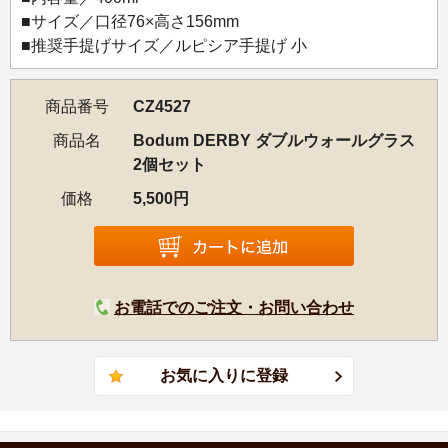
が会社を設立したキッチンウェアブランド。「形は機能性
■サイズ／口径76×高さ156mm
に従う」との理念に基づき、シンプルで機能的な北欧デザ
■推奨手提げサイズ／ルピシア手提げ 小
インのコーヒーメーカー、ティーポット、ダブルウォール
グラスなどを世界中で展開しています。
商品番号
CZ4527
商品名
Bodum DERBY ダブルウォールグラス
2個セット
価格
5,500円
お電話でのご注文・お問い合わせ