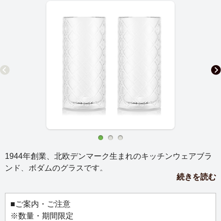
1944年創業、北欧デンマーク生まれのキッチンウェアブラ
ンド、ボダムのグラスです。
続きを読む
直線的で無駄のないシルエット、格子柄のデザインが美し
いDERBY（ダビー）ダブルウォールグラスです。
ストレート形ならではの設計により、注いだ液面は常に均
■ご案内・ご注意
一に保たれ、氷が均等に溶けることで、最後の一口まで安
※数量・期間限定