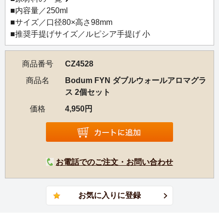
■内容量／250ml
＜Bodum＞
■サイズ／口径80×高さ98mm
1944年、デンマークのコペンハーゲンでピーター・ボダム
■推奨手提げサイズ／ルピシア手提げ 小
が会社を設立したキッチンウェアブランド。「形は機能性
に従う」との理念に基づき、シンプルで機能的な北欧デザ
商品番号
CZ4528
インのコーヒーメーカー、ティーポット、ダブルウォール
グラスなどを世界中で展開しています。
商品名
Bodum FYN ダブルウォールアロマグラ
ス 2個セット
価格
4,950円
お電話でのご注文・お問い合わせ