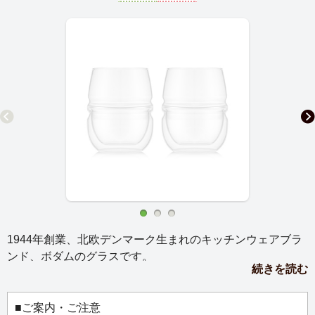
1944年創業、北欧デンマーク生まれのキッチンウェアブラ
ンド、ボダムのグラスです。
続きを読む
丸いフォルム、飲み口をすぼめた形状が特徴のダブルウォ
ールアロマグラスです。
この形状が飲み物の香りをグラス内に閉じ込め、紅茶、日
■ご案内・ご注意