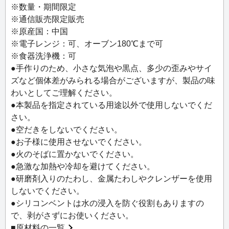
本茶のほか、コーヒーやワイン、日本酒などその味や香り
※数量・期間限定
を最大限に楽しむことができます。また、グラスの上半分
※通信販売限定販売
をシングルウォールにし、飲み口を極限まで薄くすること
※原産国：中国
で、グラスの厚みや存在を感じさせず、味わいや感触をス
※電子レンジ：可、オーブン180℃まで可
トレートに感じることができ、飲み物の魅力をより引き出
※食器洗浄機：可
します。
●手作りのため、小さな気泡や黒点、多少の歪みやサイ
ズなど個体差がみられる場合がございますが、製品の味
＜仕様・特徴＞
わいとしてご理解ください。
●熟練の職人技で、一つずつ吹きガラス製法で丁寧に作られ
●本製品を指定されている用途以外で使用しないでくだ
ています。
さい。
●二重構造のガラスの層が、温かい飲み物は温かく、冷たい
●空だきをしないでください。
飲み物は冷たく保ちます。
●お子様に使用させないでください。
●冷たい飲み物を入れても外側が結露しにくいため、デスク
●火のそばに置かないでください。
やテーブルが濡れるストレスを和らげます。
●急激な加熱や冷却を避けてください。
●温かいお茶やコーヒーを入れても、外側が熱くならず、そ
●研磨剤入りのたわし、金属たわしやクレンザーを使用
のまま持つことができます。
しないでください。
●飲み物だけでなく、スープや冷たいデザートにも最適。
●シリコンベントは水の浸入を防ぐ役割もありますの
●食器洗い乾燥機、電子レンジ、オーブン使用可能（180℃
で、剥がさずにお使いください。
まで)。
■
原材料の一覧