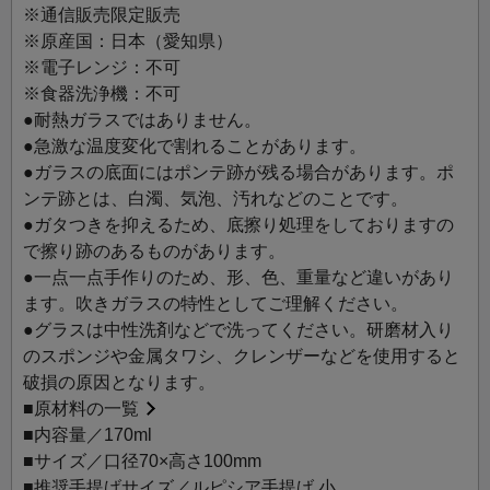
組み合わせて楽しむのもおすすめです。
※通信販売限定販売
※原産国：日本（愛知県）
※電子レンジ：不可
※食器洗浄機：不可
●耐熱ガラスではありません。
●急激な温度変化で割れることがあります。
●ガラスの底面にはポンテ跡が残る場合があります。ポ
ンテ跡とは、白濁、気泡、汚れなどのことです。
●ガタつきを抑えるため、底擦り処理をしておりますの
で擦り跡のあるものがあります。
●一点一点手作りのため、形、色、重量など違いがあり
ます。吹きガラスの特性としてご理解ください。
●グラスは中性洗剤などで洗ってください。研磨材入り
のスポンジや金属タワシ、クレンザーなどを使用すると
破損の原因となります。
■
原材料の一覧
■内容量／170ml
■サイズ／口径70×高さ100mm
■推奨手提げサイズ／ルピシア手提げ 小