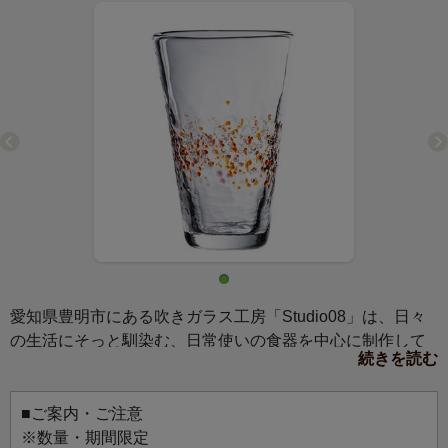
愛知県豊明市にある吹きガラス工房「Studio08」は、日々
の生活にそっと馴染む、日常使いの食器を中心に制作して
続きを読む
います。
毎日のお茶やお酒を楽しむ時間をちょっと贅沢な気分にし
てくれる、グラスたち。
■ご案内・ご注意
カラフルな模様が施されたグラスには、色の美しいお茶を
※数量・期間限定