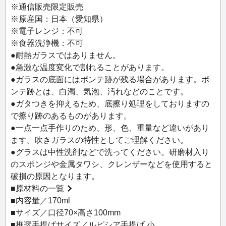
組み合わせて楽しむのもおすすめです。
※通信販売限定販売
※原産国：日本（愛知県）
※電子レンジ：不可
※食器洗浄機：不可
●耐熱ガラスではありません。
●急激な温度変化で割れることがあります。
●ガラスの底面にはポンテ跡が残る場合があります。ポ
ンテ跡とは、白濁、気泡、汚れなどのことです。
●ガタつきを抑えるため、底擦り処理をしておりますの
で擦り跡のあるものがあります。
●一点一点手作りのため、形、色、重量など違いがあり
ます。吹きガラスの特性としてご理解ください。
●グラスは中性洗剤などで洗ってください。研磨材入り
のスポンジや金属タワシ、クレンザーなどを使用すると
破損の原因となります。
■
原材料の一覧
■内容量／170ml
■サイズ／口径70×高さ100mm
■推奨手提げサイズ／ルピシア手提げ 小