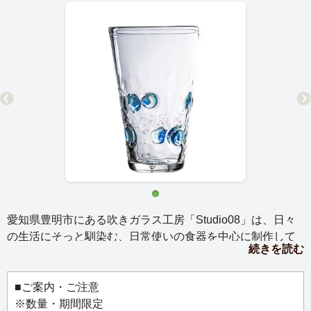
愛知県豊明市にある吹きガラス工房「Studio08」は、日々
の生活にそっと馴染む、日常使いの食器を中心に制作して
続きを読む
います。
毎日のお茶やお酒を楽しむ時間をちょっと贅沢な気分にし
てくれる、グラスたち。
■ご案内・ご注意
カラフルな模様が施されたグラスには、色の美しいお茶を
※数量・期間限定