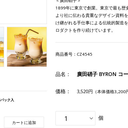
＜廣田硝子＞
1899年に東京で創業。東京で最も歴
より社に伝わる貴重なデザイン資料
け継がれる手仕事による伝統的製造を
ロダクトを作り続けています。
商品番号：
CZ4545
品名：
廣田硝子 BYRON 
価格：
3,520円
（本体価格3,200
個パック入
個
カートに追加