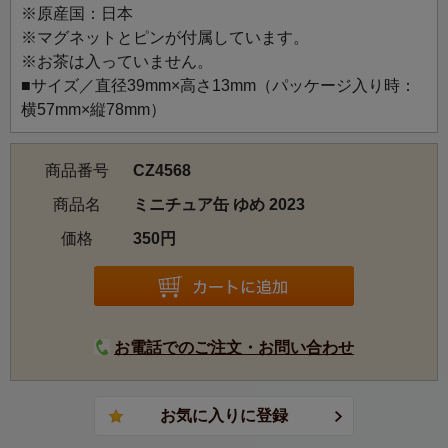
※原産国：日本
素敵な「ゆめ」が招かれますように。そんな願いを込めた
※マグネットとピンが付属しています。
2023年の招き猫のイラストラベル。鮮やかな色彩が目を引
※お茶は入っていません。
きます。
■サイズ／直径39mm×高さ13mm（パッケージ入り時：
横57mm×縦78mm）
商品番号
CZ4568
商品名
ミニチュア缶 ゆめ 2023
価格
350円
お電話でのご注文・お問い合わせ