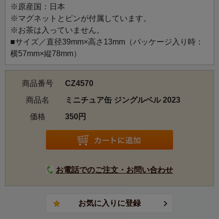
※原産国：日本
2023年「シャンテノエル」をテーマにしたクリスマス。木
※マグネットとピンが付属しています。
馬に乗った猫が陽気なクリスマスソングを演奏するイラス
※お茶は入っていません。
トです。
■サイズ／直径39mm×高さ13mm（パッケージ入り時：
横57mm×縦78mm）
商品番号
CZ4570
商品名
ミニチュア缶 ジングルベル 2023
価格
350円
お電話でのご注文・お問い合わせ