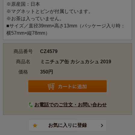
※原産国：日本
小さな妖精たちが大活躍した2019年のクリスマス。「かく
※マグネットとピンが付属しています。
れんぼ」好きなウサギと雪合戦を楽しむ妖精たちのイラス
※お茶は入っていません。
トです。
■サイズ／直径39mm×高さ13mm（パッケージ入り時：
横57mm×縦78mm）
商品番号
CZ4579
商品名
ミニチュア缶 カシュカシュ 2019
価格
350円
お電話でのご注文・お問い合わせ