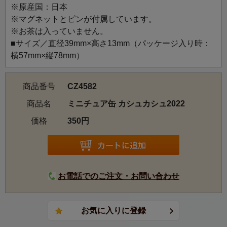
※原産国：日本
楽しげなプレゼントの中に隠れているウサギのイラストラ
※マグネットとピンが付属しています。
ベル缶。「ビズ ド ノエル」をテーマにした2022年のクリス
※お茶は入っていません。
マスより。
■サイズ／直径39mm×高さ13mm（パッケージ入り時：
横57mm×縦78mm）
商品番号
CZ4582
商品名
ミニチュア缶 カシュカシュ2022
価格
350円
お電話でのご注文・お問い合わせ