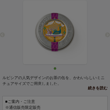
ルピシアの人気デザインのお茶の缶を、かわいらしいミニ
チュアサイズでご用意しました。
続きを読む
マグネットか缶バッジ、お好きな仕様を選んでお使いいた
だけます。
お気に入りのバッグにつけて、マグネットボードに飾っ
■ご案内・ご注意
て、お好みのスタイルでお楽しみください。
※通信販売限定販売