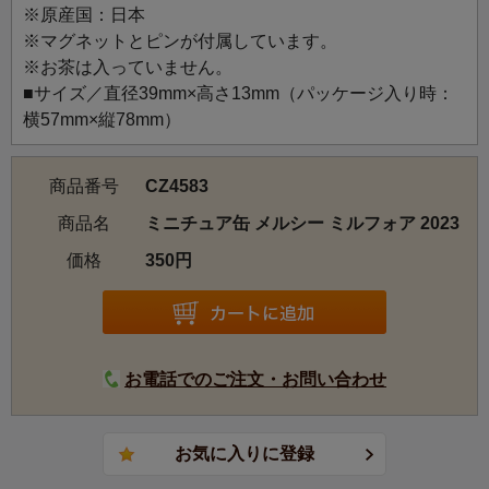
※原産国：日本
2023年「シャンテノエル」をテーマにしたクリスマスよ
※マグネットとピンが付属しています。
り。妖艶な孔雀の歌声に跳ねるウサギの踊り子たちのイラ
※お茶は入っていません。
ストです。
■サイズ／直径39mm×高さ13mm（パッケージ入り時：
横57mm×縦78mm）
商品番号
CZ4583
商品名
ミニチュア缶 メルシー ミルフォア 2023
価格
350円
お電話でのご注文・お問い合わせ