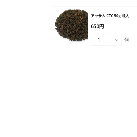
アッサム CTC 50g 袋入
650円
個