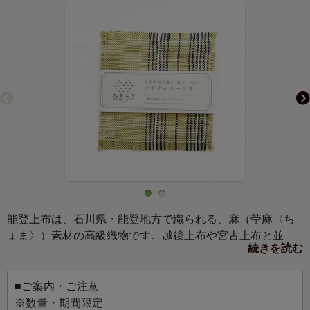
能登上布は、石川県・能登地方で織られる、麻（苧麻〈ち
ょま〉）素材の高級織物です。越後上布や宮古上布と並
続きを読む
ぶ、日本三大上布の一つとして知られています。石川県羽
咋市にある山﨑麻織物工房は、創業約130年。能登上布の伝
統技術を受け継ぐ、唯一の織元です。江戸時代から続く麻
■ご案内・ご注意
織物の技法を守りながら、手織りで仕上げるという希少な
※数量・期間限定