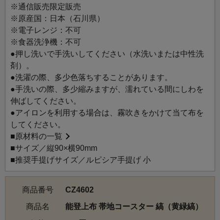
布づくりを続けています。 自然素材ならではの風合い、透
※通信販売限定販売
けるような美しさ、涼やかな肌ざわりが魅力で、夏の着物
※原産国：日本（石川県）
や小物として親しまれてきました。手間を惜しまぬものづ
※電子レンジ：不可
くりと、能登の風土を映す上質な布は、静かに私たちの暮
※食器洗浄機：不可
らしに寄り添ってくれます。
●押し洗いで手洗いしてください（水洗いまたは中性洗
このコースターは、能登上布の帯地を使い、モダンな色柄
剤）。
と麻の素朴な手織りの味わいを、日常で楽しめるアイテム
●洗濯の際、多少色落ちすることがあります。
です。フリンジがアクセントとなり、毎日の暮らしに自然
●手洗いの際、多少縮みますが、濡れている間にしわを
となじみ、長く大切に使いたくなる一品です。
伸ばしてください。
●アイロンを利用する場合は、霧吹きをかけて当て布を
してください。
■
原材料の一覧
■サイズ／縦90×横90mm
■推奨手提げサイズ／ルピシア手提げ 小
商品番号
CZ4602
商品名
能登上布 帯地コースター 縞（黄緑縞）