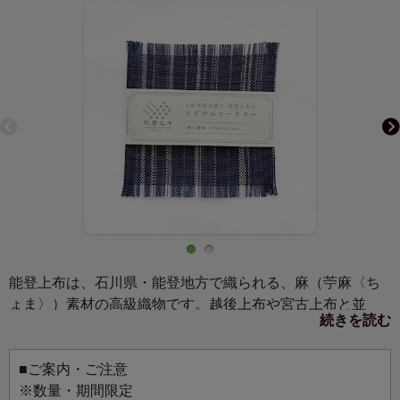
能登上布は、石川県・能登地方で織られる、麻（苧麻〈ち
ょま〉）素材の高級織物です。越後上布や宮古上布と並
続きを読む
ぶ、日本三大上布の一つとして知られています。石川県羽
咋市にある山﨑麻織物工房は、創業約130年。能登上布の伝
統技術を受け継ぐ、唯一の織元です。江戸時代から続く麻
■ご案内・ご注意
織物の技法を守りながら、手織りで仕上げるという希少な
※数量・期間限定