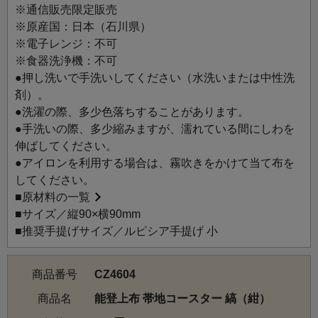
布づくりを続けています。 自然素材ならではの風合い、透
※通信販売限定販売
けるような美しさ、涼やかな肌ざわりが魅力で、夏の着物
※原産国：日本（石川県）
や小物として親しまれてきました。手間を惜しまぬものづ
※電子レンジ：不可
くりと、能登の風土を映す上質な布は、静かに私たちの暮
※食器洗浄機：不可
らしに寄り添ってくれます。
●押し洗いで手洗いしてください（水洗いまたは中性洗
このコースターは、能登上布の帯地を使い、モダンな色柄
剤）。
と麻の素朴な手織りの味わいを、日常で楽しめるアイテム
●洗濯の際、多少色落ちすることがあります。
です。フリンジがアクセントとなり、毎日の暮らしに自然
●手洗いの際、多少縮みますが、濡れている間にしわを
となじみ、長く大切に使いたくなる一品です。
伸ばしてください。
●アイロンを利用する場合は、霧吹きをかけて当て布を
してください。
■
原材料の一覧
■サイズ／縦90×横90mm
■推奨手提げサイズ／ルピシア手提げ 小
商品番号
CZ4604
商品名
能登上布 帯地コースター 縞（紺）