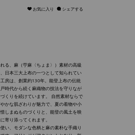
お気に入り
シェアする
られる、麻（苧麻〈ちょま〉）素材の高級
ぶ、日本三大上布の一つとして知られてい
工房は、創業約130年。能登上布の伝統
江戸時代から続く麻織物の技法を守りなが
づくりを続けています。 自然素材ならで
涼やかな肌ざわりが魅力で、夏の着物や小
を惜しまぬものづくりと、能登の風土を映
しに寄り添ってくれます。
を使い、モダンな色柄と麻の素朴な手織り