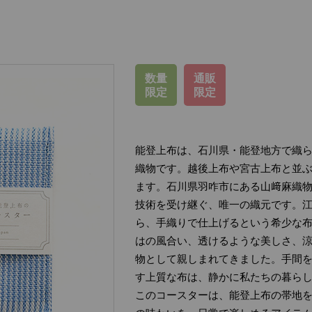
数量
通販
限定
限定
能登上布は、石川県・能登地方で織
織物です。越後上布や宮古上布と並
ます。石川県羽咋市にある山﨑麻織物
技術を受け継ぐ、唯一の織元です。
ら、手織りで仕上げるという希少な布
はの風合い、透けるような美しさ、
物として親しまれてきました。手間
す上質な布は、静かに私たちの暮ら
このコースターは、能登上布の帯地