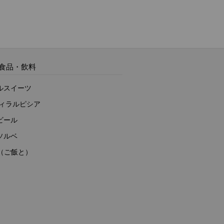
食品・飲料
ルスイーツ
ヴィラルピシア
ビール
ソルベ
to（ご飯と）