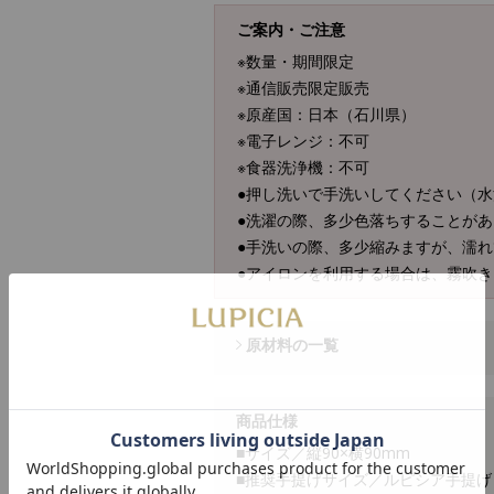
ご案内・ご注意
※数量・期間限定
※通信販売限定販売
※原産国：日本（石川県）
※電子レンジ：不可
※食器洗浄機：不可
●押し洗いで手洗いしてください（
●洗濯の際、多少色落ちすることが
●手洗いの際、多少縮みますが、濡
●アイロンを利用する場合は、霧吹
原材料の一覧
商品仕様
■サイズ／縦90×横90mm
■推奨手提げサイズ／ルピシア手提げ