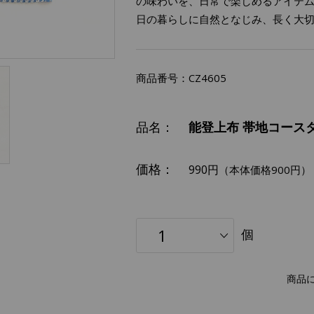
の味わいを、日常で楽しめるアイテ
日の暮らしに自然となじみ、長く大
商品番号：
CZ4605
品名：
能登上布 帯地コース
価格：
990円
（本体価格900円）
個
商品