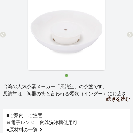
台湾の人気茶器メーカー「風清堂」の茶盤です。
風清堂は、陶器の街と言われる鶯歌（イングー）にお店を
続きを読む
構えており、美しい白磁とシンプルなデザインが特徴で
す。
■ご案内・ご注意
【工夫茶器（くんぷうちゃき）の使い方】
※電子レンジ、食器洗浄機使用可
①茶盤の中央部に茶壺を乗せます。
■
原材料の一覧