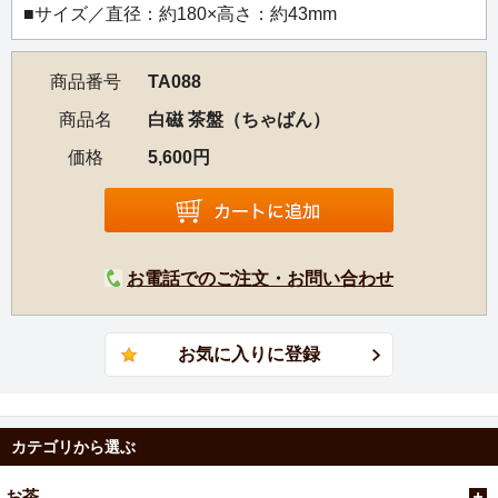
②茶壺の中に茶葉を入れ、上からお湯をかけながらお茶を
■サイズ／直径：約180×高さ：約43mm
浸出させます。
③これを茶海に注ぎ切ります。
商品番号
TA088
④茶海から、筒形の聞香杯にお茶を注ぎ、聞香杯から茶杯
にお茶を移します。
商品名
白磁 茶盤（ちゃばん）
⑤聞香杯に残った香りを楽しみます。
価格
5,600円
⑥茶杯のお茶を味わってください。
お電話でのご注文・お問い合わせ
カテゴリから選ぶ
お茶