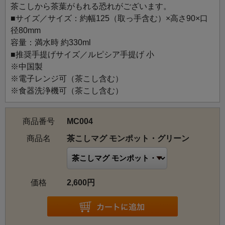
茶こしから茶葉がもれる恐れがございます。
■サイズ／サイズ：約幅125（取っ手含む）×高さ90×口
径80mm
容量：満水時 約330ml
■推奨手提げサイズ／ルピシア手提げ 小
※中国製
※電子レンジ可（茶こし含む）
※食器洗浄機可（茶こし含む）
商品番号
MC004
商品名
茶こしマグ モンポット・グリーン
価格
2,600円