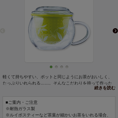
軽くて持ちやすい、ポットと同じようにお茶がおいしく、
たっぷりいれられる……。そんなこだわりを持って作った
続きを読む
ガラスマグが登場。「モンポット」（＝フランス語で私の
友達）という名前の通り、オフィスでも自宅でも、いつで
もそばにおいておきたいマグです。軽く便利なシリコン製
■ご案内・ご注意
の茶こしつき。
※耐熱ガラス製
※ルイボスティーなど茶葉が細かいお茶をいれる場合、