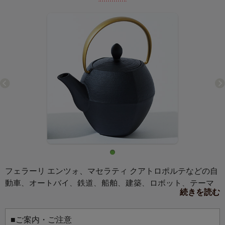
フェラーリ エンツォ、マセラティ クアトロポルテなどの自
動車、オートバイ、鉄道、船舶、建築、ロボット、テーマ
続きを読む
パークなどの様々なデザインを手掛ける、奥山清行(おくや
まきよゆき/KEN OKUYAMA)氏がデザインし、南部鉄器の
老舗「岩鋳(いわちゅう)」で製作された南部鉄瓶ティーポッ
■ご案内・ご注意