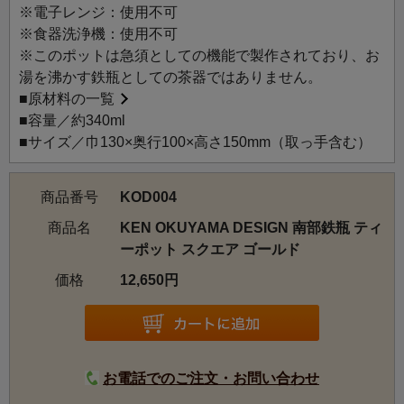
トです。膨らみのあるスクエア形状で、底部にかけて細く
※電子レンジ：使用不可
なっていく絶妙なラインが美しい、軽やかでモダンなデザ
※食器洗浄機：使用不可
インが特徴です。取手は最も単純で美しい日本刀をイメー
※このポットは急須としての機能で製作されており、お
ジして作られました。南部鉄器は繊細な鋳肌と重厚な味わ
湯を沸かす鉄瓶としての茶器ではありません。
いのある着色が特徴。飲み物を適切な温度で保つことので
■
原材料の一覧
きる鉄鋳物です。また、内側はホーロー仕上げのため錆び
■容量／約340ml
る心配なくご使用いただけます。日本茶の急須として、紅
■サイズ／巾130×奥行100×高さ150mm（取っ手含む）
茶、中国茶などの茶器としてはもちろん、コーヒードリッ
プ用のポットとして、さらに日本酒や焼酎などの酒器とし
商品番号
KOD004
てもご利用いただけます。
商品名
KEN OKUYAMA DESIGN 南部鉄瓶 ティ
ーポット スクエア ゴールド
価格
12,650円
お電話でのご注文・お問い合わせ