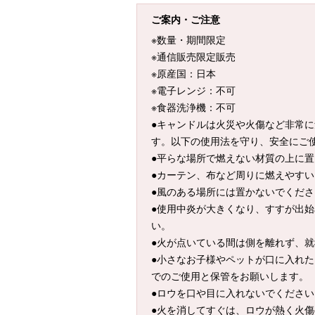
ご案内・ご注意
※数量・期間限定
※通信販売限定販売
※原産国：日本
※電子レンジ：不可
※食器洗浄機：不可
●キャンドルは火災や火傷など非常
す。以下の使用法を守り、安全にご
●平らな場所で燃えない材質の上に
●カーテン、布など周りに燃えやす
●風のある場所には置かないでくだ
●使用中炎が大きくなり、すすが出始
い。
●火が点いている間は側を離れず、
●小さなお子様やペットが口に入れ
でのご使用と保管をお願いします。
●ロウを口や目に入れないでください
●火を消してすぐは、ロウが熱く火