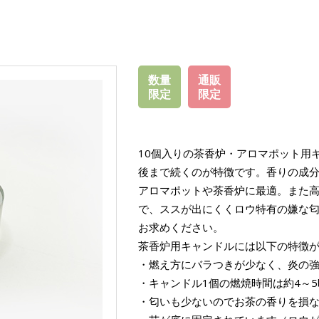
数量
通販
限定
限定
10個入りの茶香炉・アロマポット用
後まで続くのが特徴です。香りの成
アロマポットや茶香炉に最適。また
で、ススが出にくくロウ特有の嫌な
お求めください。
茶香炉用キャンドルには以下の特徴
・燃え方にバラつきが少なく、炎の
・キャンドル1個の燃焼時間は約4～
・匂いも少ないのでお茶の香りを損