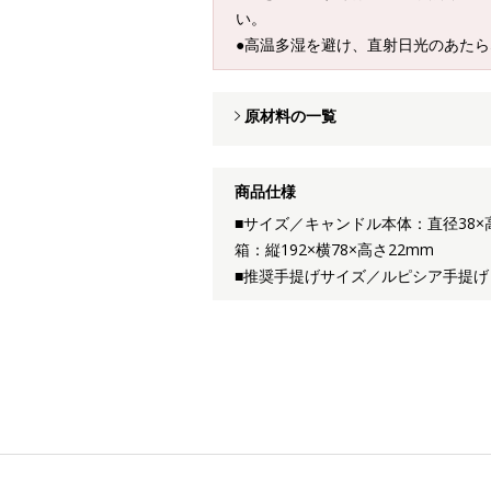
い。
●高温多湿を避け、直射日光のあた
原材料の一覧
商品仕様
■サイズ／キャンドル本体：直径38×
箱：縦192×横78×高さ22mm
■推奨手提げサイズ／ルピシア手提げ