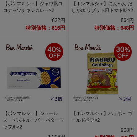
【ボンマルシェ】ジャワ風コ
【ボンマルシェ】にんべん だ
コナッツチキンカレー×2
しがゆ リゾット風トマト味×2
822円
864円
特別価格：616円
特別価格：648円
【ボンマルシェ】ジュール
【ボンマルシェ】ハリボ－ ゴ
ス・デストルーパー バターワ
ールドベア×2
ッフル×2
908円
1,296円