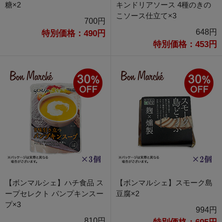
糖×2
キンドリアソース 4種のきの
こソース仕立て×3
700円
648円
特別価格：490円
特別価格：453円
【ボンマルシェ】ハチ食品 ス
【ボンマルシェ】スモーク島
ープセレクト パンプキンスー
豆腐×2
プ×3
994円
810円