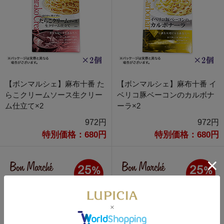
【ボンマルシェ】麻布十番 た
【ボンマルシェ】麻布十番 イ
らこクリームソース生クリー
ベリコ豚ベーコンのカルボナ
ム仕立て×2
ーラ×2
972円
972円
特別価格：680円
特別価格：680円