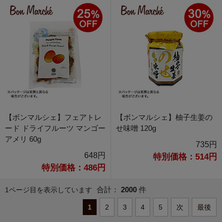
【ボンマルシェ】フェアトレ
【ボンマルシェ】柚子生姜の
ード ドライフルーツ マンゴー
せ味噌 120g
アメリ 60g
735円
648円
特別価格：514円
特別価格：486円
合計：
2000
件
1ページ目を表示しています
1
2
3
4
5
次
最後