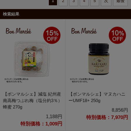
1
2
3
4
5
次
最後
検索結果
【ボンマルシェ】減塩 紀州産
【ボンマルシェ】マヌカハニ
南高梅つぶれ梅（塩分約3％）
ーUMF18+ 250g
蜂蜜 270g
8,856円
1,188円
特別価格：7,970円
特別価格：1,009円