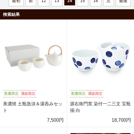
最初
前
12
13
14
15
16
次
最後
検索結果
数量限定
通販限定
数量限定
通販限定
美濃焼 土瓶急須＆湯呑みセッ
源右衛門窯 染付一二三文 宝瓶
ト
揃 白
7,500円
18,700円