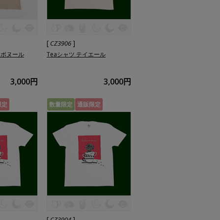
[
]
CZ3906
トボヌール
Teaシャツ テイエール
3,000円
3,000円
限定
数量限定
通販限定
[
]
CZ3904