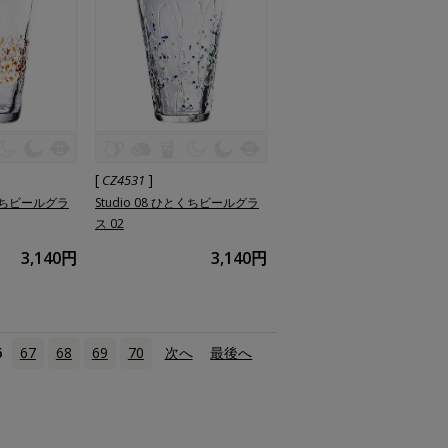
[
]
CZ4531
とくちビールグラ
Studio 08 ひとくちビールグラ
ス 02
3,140円
3,140円
6
67
68
69
70
次へ
›
最後へ
»