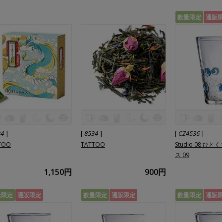
数量限定
通販
]
[
]
[
]
34
8534
CZ4536
TOO
TATTOO
Studio 08 ひ
ス 09
1,150円
900円
量限定
通販限定
数量限定
通販限定
数量限定
通販