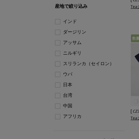
産地で絞り込み
Te
インド
ダージリン
数
アッサム
ニルギリ
スリランカ（セイロン）
ウバ
日本
台湾
中国
[
CZ
アフリカ
Te