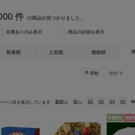
000 件
の商品が見つかりました。
在庫ありのみ表示
商品の詳細を表示
新着順
人気順
価格順
昇順
降順
«
最初へ
‹
前へ
62
63
64
65
6
ページ目を表示しています
数量限定
通販