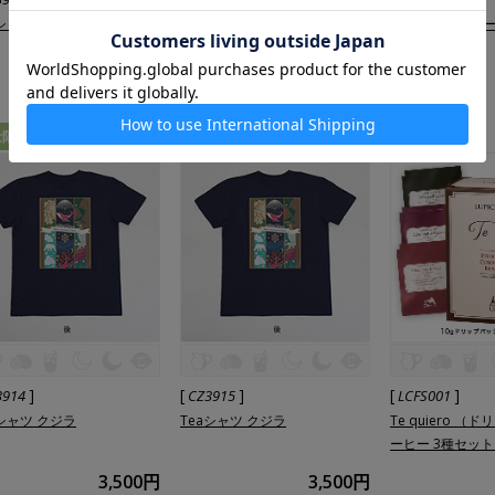
aシャツ テイエール
Teaシャツ ティーカッププード
Teaシャツ ティ
ル
ル
3,000円
3,000円
量限定
通販限定
数量限定
通販限定
通販限定
]
[
]
[
]
3914
CZ3915
LCFS001
aシャツ クジラ
Teaシャツ クジラ
Te quiero 
ーヒー 3種セッ
3,500円
3,500円