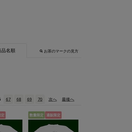
商品名順
お茶のマークの見方
6
67
68
69
70
次へ
›
最後へ
»
限定
数量限定
通販限定