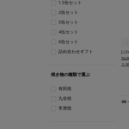
1.5缶セット
2缶セット
3缶セット
4缶セット
6缶セット
詰め合わせギフト
[
CZ
Stu
ス 0
焼き物の種類で選ぶ
有田焼
九谷焼
66
常滑焼