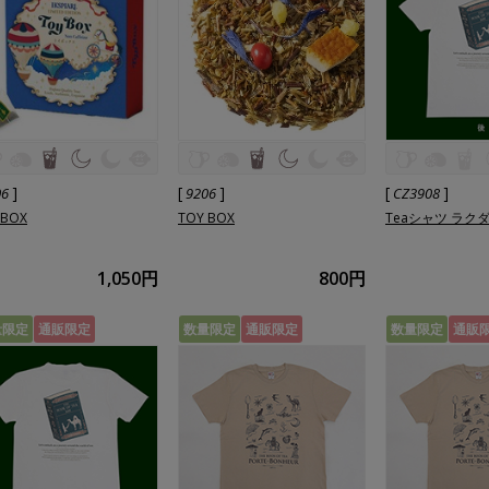
]
[
]
[
]
06
9206
CZ3908
 BOX
TOY BOX
Teaシャツ ラク
1,050円
800円
量限定
通販限定
数量限定
通販限定
数量限定
通販