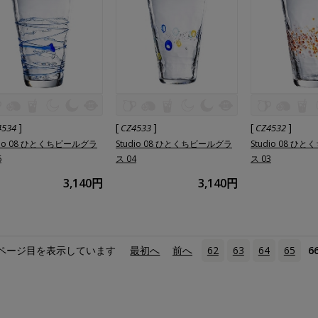
]
[
]
[
]
4534
CZ4533
CZ4532
dio 08 ひとくちビールグラ
Studio 08 ひとくちビールグラ
Studio 08 ひ
6
ス 04
ス 03
3,140円
3,140円
ページ目を表示しています
«
最初へ
‹
前へ
62
63
64
65
6