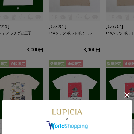
]
[
]
[
]
3910
CZ3911
CZ3912
aシャツ ラクダと王子
Teaシャツ ポルトボヌール
Teaシャツ ポル
3,000円
3,000円
量限定
通販限定
数量限定
通販限定
数量限定
通販
]
[
]
[
]
3907
CZ3902
CZ3903