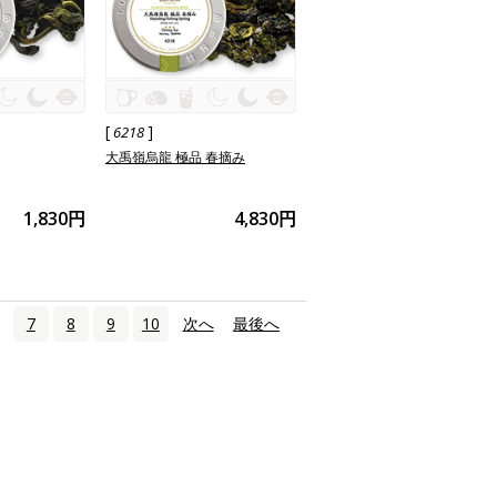
[
]
6218
大禹嶺烏龍 極品 春摘み
1,830円
4,830円
7
8
9
10
次へ
›
最後へ
»