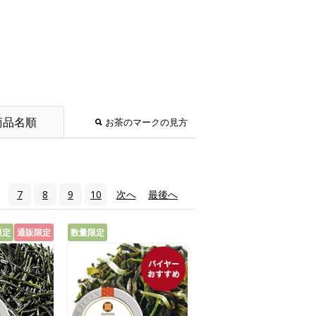
商品名順
お茶のマークの見方
7
8
9
10
次へ
›
最後へ
»
限定
通販限定
数量限定