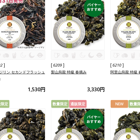
]
[
]
[
]
92
6209
6210
ジリン セカンドフラッシュ
梨山烏龍 特級 春摘み
阿里山烏龍 特級 
6
1,530円
3,330円
量限定
数量限定
通販限定
NEW
数量