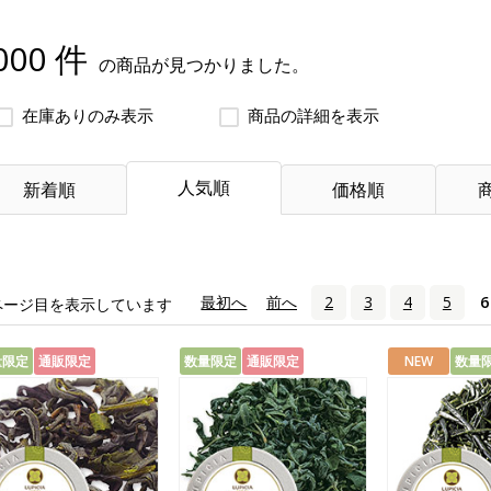
000 件
の商品が見つかりました。
在庫ありのみ表示
商品の詳細を表示
人気順
新着順
価格順
«
最初へ
‹
前へ
2
3
4
5
6
ページ目を表示しています
量限定
通販限定
数量限定
通販限定
NEW
数量