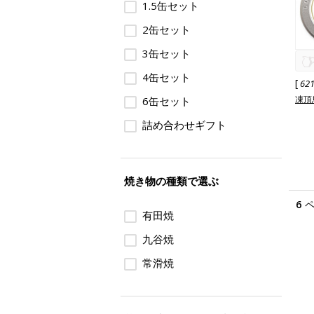
1.5缶セット
2缶セット
3缶セット
4缶セット
[
62
凍頂
6缶セット
詰め合わせギフト
焼き物の種類で選ぶ
6
有田焼
九谷焼
常滑焼