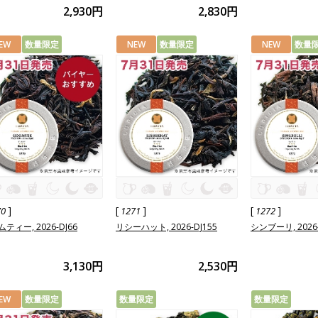
2,930円
2,830円
EW
数量限定
NEW
数量限定
NEW
数量
]
[
]
[
]
70
1271
1272
ティー, 2026-DJ66
リシーハット, 2026-DJ155
シンブーリ, 2026-
3,130円
2,530円
EW
数量限定
数量限定
数量限定