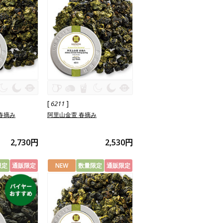
[
]
6211
春摘み
阿里山金萱 春摘み
2,730円
2,530円
限定
通販限定
NEW
数量限定
通販限定