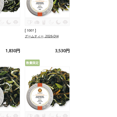
[
]
1001
グームティー, 2026-DJ4
1,830円
3,530円
数量限定