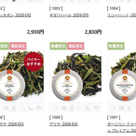
]
[
]
[
]
02
1003
1004
タボン, 2026-DJ2
ギダパハール, 2026-DJ5
リシーハット, 202
2,930円
2,830円
量限定
通販限定
数量限定
通販限定
数量限定
]
[
]
[
]
08
1009
1091
マ, 2026-DJ2
アリヤ, 2026-DJ2
ダージリン ファ
ュ プレミアム 20