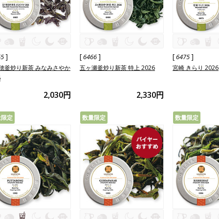
]
[
]
[
]
65
6466
6475
穂釜炒り新茶 みなみさやか
五ヶ瀬釜炒り新茶 特上 2026
宮崎 きらり 2026
6
2,030円
2,330円
量限定
数量限定
数量限定