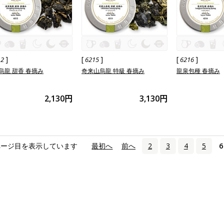
]
[
]
[
]
12
6215
6216
烏龍 甜香 春摘み
奇来山烏龍 特級 春摘み
龍泉包種 春摘み
2,130円
3,130円
ページ目を表示しています
«
最初へ
‹
前へ
2
3
4
5
6