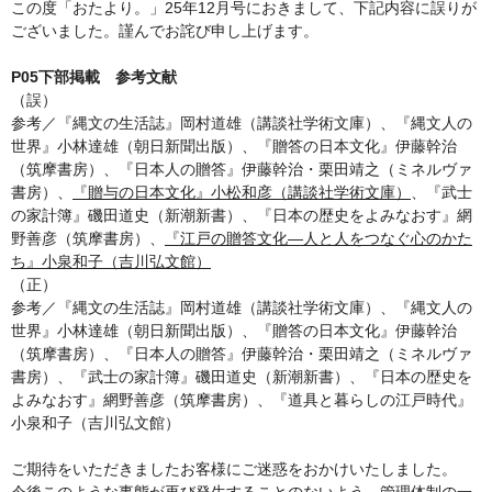
この度「おたより。」25年12月号におきまして、下記内容に誤りが
ございました。謹んでお詫び申し上げます。
P05下部掲載 参考文献
（誤）
参考／『縄文の生活誌』岡村道雄（講談社学術文庫）、『縄文人の
世界』小林達雄（朝日新聞出版）、『贈答の日本文化』伊藤幹治
（筑摩書房）、『日本人の贈答』伊藤幹治・栗田靖之（ミネルヴァ
書房）、
『贈与の日本文化』小松和彦（講談社学術文庫）
、『武士
の家計簿』磯田道史（新潮新書）、『日本の歴史をよみなおす』網
野善彦（筑摩書房）、
『江戸の贈答文化―人と人をつなぐ心のかた
ち』小泉和子（吉川弘文館）
（正）
参考／『縄文の生活誌』岡村道雄（講談社学術文庫）、『縄文人の
世界』小林達雄（朝日新聞出版）、『贈答の日本文化』伊藤幹治
（筑摩書房）、『日本人の贈答』伊藤幹治・栗田靖之（ミネルヴァ
書房）、『武士の家計簿』磯田道史（新潮新書）、『日本の歴史を
よみなおす』網野善彦（筑摩書房）、『道具と暮らしの江戸時代』
小泉和子（吉川弘文館）
ご期待をいただきましたお客様にご迷惑をおかけいたしました。