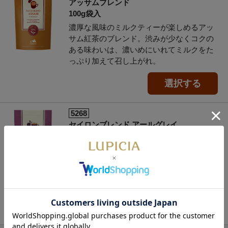
アッサムブレンド
100g袋入
濃厚な風味のミルクティーが楽しめるアッ
サム紅茶のブレンド。渋みが少なくコクの
ある味わいは、濃いめにいれてミルクをた
っぷり加えて召し上がれ。
選択する
5268
セイロンブレンド アールグレイ
100g袋入
爽やかなベルガモットの香りが優しく広が
るアールグレイ。渋みを抑えたすっきりと
した味わいはレモンやミルク、アイスティ
ーなどどんな飲み方にも合います。
選択する