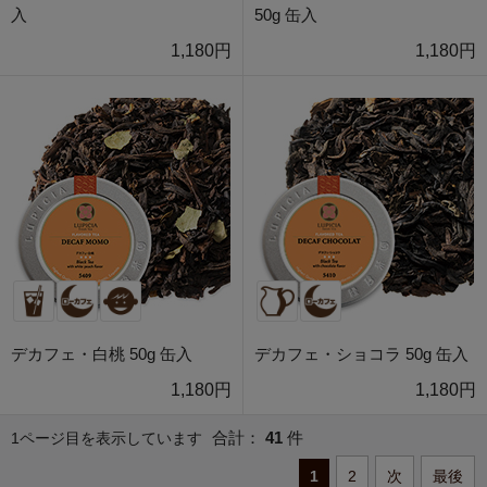
入
50g 缶入
1,180円
1,180円
デカフェ・白桃 50g 缶入
デカフェ・ショコラ 50g 缶入
1,180円
1,180円
合計：
41
件
1ページ目を表示しています
1
2
次
最後