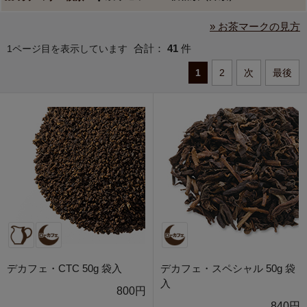
» お茶マークの見方
合計：
41
件
1ページ目を表示しています
1
2
次
最後
デカフェ・CTC 50g 袋入
デカフェ・スペシャル 50g 袋
入
800円
840円