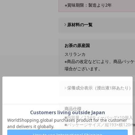
※賞味期限：製造より2年
原材料の一覧
お茶の原産国
スリランカ
※商品の改定などにより、商品パッ
場合がございます。
栄養成分表示（浸出液1杯あたり）
商品仕様
■内容量／2.5gティーバッグ×10個入
■パッケージサイズ／縦193×横120m