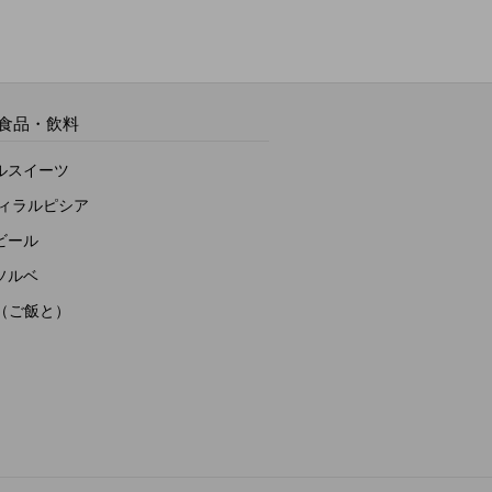
食品・飲料
ルスイーツ
ヴィラルピシア
ビール
ソルベ
to（ご飯と）