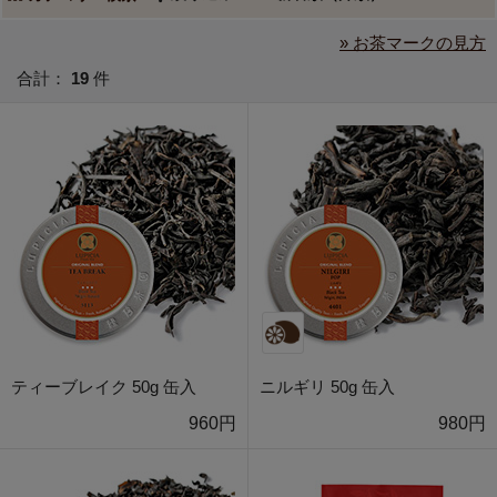
» お茶マークの見方
合計：
19
件
ティーブレイク 50g 缶入
ニルギリ 50g 缶入
960円
980円