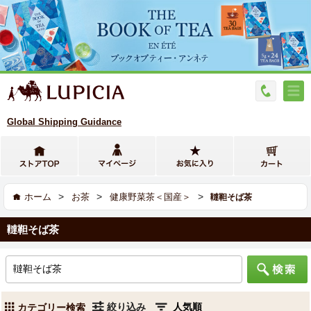
Global Shipping Guidance
>
>
>
ホーム
お茶
健康野菜茶＜国産＞
韃靼そば茶
韃靼そば茶
絞り込み
カテゴリー検索