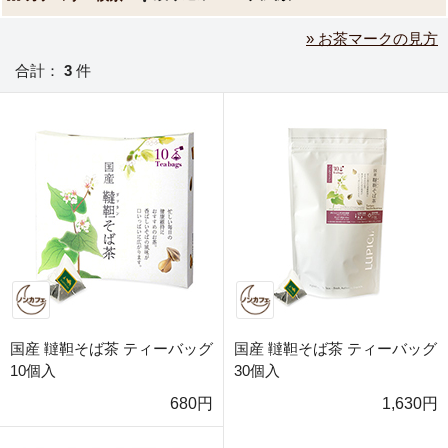
» お茶マークの見方
合計：
3
件
国産 韃靼そば茶 ティーバッグ
国産 韃靼そば茶 ティーバッグ
10個入
30個入
680円
1,630円