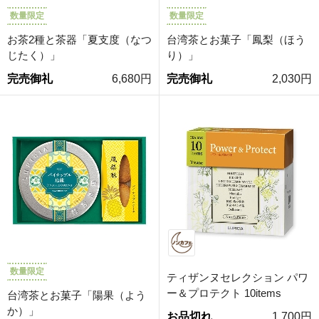
数量限定
数量限定
お茶2種と茶器「夏支度（なつ
台湾茶とお菓子「鳳梨（ほう
じたく）」
り）」
完売御礼
6,680円
完売御礼
2,030円
数量限定
ティザンヌセレクション パワ
ー＆プロテクト 10items
台湾茶とお菓子「陽果（よう
か）」
お品切れ
1,700円