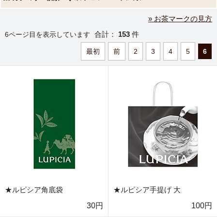
» お茶マークの見方
合計：
153
件
6ページ目を表示しています
最初
前
2
3
4
5
6
★ルピシア角底袋
★ルピシア手提げ 大
30円
100円