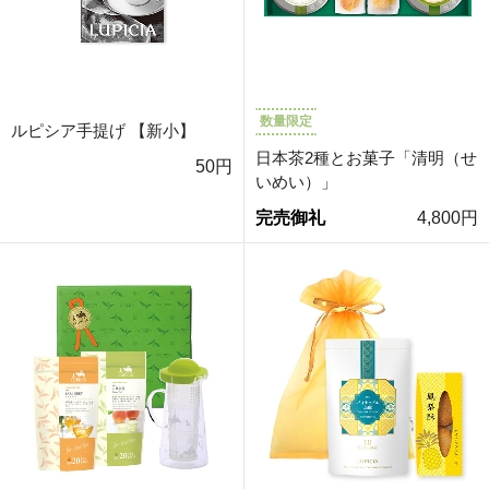
数量限定
ルピシア手提げ 【新小】
日本茶2種とお菓子「清明（せ
50円
いめい）」
完売御礼
4,800円