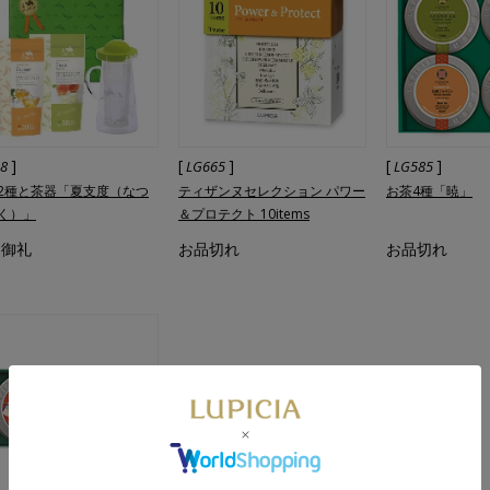
]
[
]
[
]
28
LG665
LG585
2種と茶器「夏支度（なつ
ティザンヌセレクション パワー
お茶4種「暁」
く）」
＆プロテクト 10items
売御礼
お品切れ
お品切れ