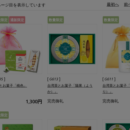
«
最初へ
‹
前
ページ目を表示しています
量限定
通販限定
数量限定
数量限定
]
[
]
[
]
05
G613
G611
とお菓子「桃色」
台湾茶とお菓子「陽果（よう
台湾茶とお菓子
か）」
り）」
完売御礼
完売御礼
1,300円
量限定