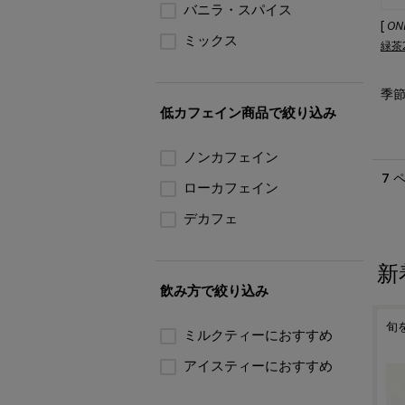
バニラ・スパイス
[
ON
ミックス
緑茶
季節
低カフェイン商品で絞り込み
ノンカフェイン
7
ローカフェイン
デカフェ
新
飲み方で絞り込み
んか
季節のご挨拶や日頃の感謝
旬を贈る摘みたて新茶
喜
ミルクティーにおすすめ
案内
を込めて 夏の贈りもの
で
アイスティーにおすすめ