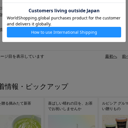
]
L947
2種『ありがとう』
限定・12～3月
ページ目を表示しています
«
最初へ
‹
前
着情報・ピックアップ
ばしい晴れの日を、お茶
ルピシア グルマンのおいし
お茶で想いを伝
お祝いしませんか
い贈りもの
お茶選びのヒン