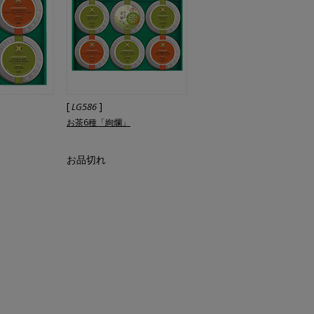
[
]
LG586
お茶6種「絢爛」
お品切れ