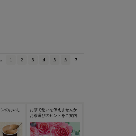
へ
1
2
3
4
5
6
7
えませんか
季節のご挨拶や日頃の感謝
旬を贈る摘みたて新茶
トをご案内
を込めて 夏の贈りもの