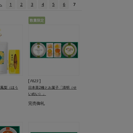
へ
1
2
3
4
5
6
7
数量限定
[
]
F623
「鳳梨（ほう
日本茶2種とお菓子「清明（せ
いめい）」
完売御礼