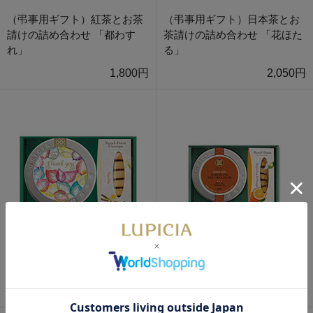
（弔事用ギフト）紅茶とお茶
（弔事用ギフト）日本茶とお
請けの詰め合わせ 「都わす
茶請けの詰め合わせ 「花ほた
れ」
る」
1,800円
2,050円
ルイボスとクッキー
紅茶＆スイーツセット
1,830円
1,950円