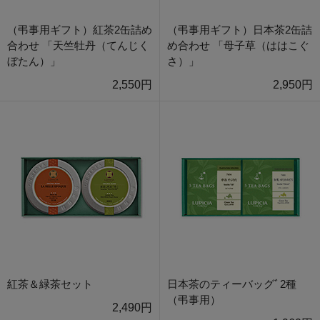
（弔事用ギフト）紅茶2缶詰め
（弔事用ギフト）日本茶2缶詰
合わせ 「天竺牡丹（てんじく
め合わせ 「母子草（ははこぐ
ぼたん）」
さ）」
2,550円
2,950円
紅茶＆緑茶セット
日本茶のティーバッグﾞ2種
（弔事用）
2,490円