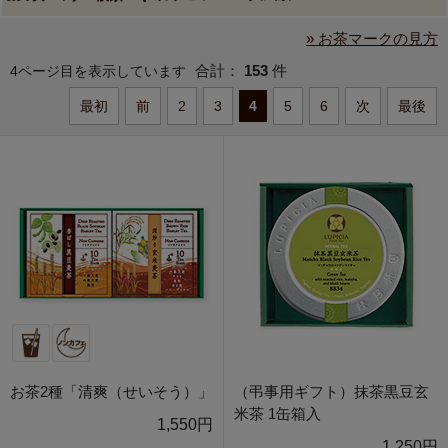
» お茶マークの見方
合計：
153
件
4ページ目を表示しています
最初
前
2
3
4
5
6
次
最後
お茶2種「清爽（せいそう）」
（弔事用ギフト）抹茶黒豆玄
米茶 1缶箱入
1,550円
1,250円