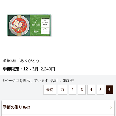
緑茶2種『ありがとう』
季節限定・12～3月
2,240円
合計：
153
件
6ページ目を表示しています
最初
前
2
3
4
5
6
季節の贈りもの