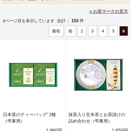
» お茶マークの見方
合計：
153
件
6ページ目を表示しています
最初
前
2
3
4
5
6
日本茶のティーバッグﾞ2種
抹茶入り玄米茶とお茶請けの
（弔事用）
詰め合わせ（弔事用）
1,960円
1,650円