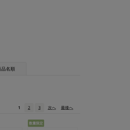
商品名順
1
2
3
次へ
›
最後へ
»
数量限定