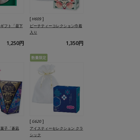
[
]
H609
のギフト「昼下
ピーチティーコレクション巾着
入り
1,250円
1,350円
数量限定
[
]
G620
お菓子「蒼凪
アイスティーセレクション クラ
シック