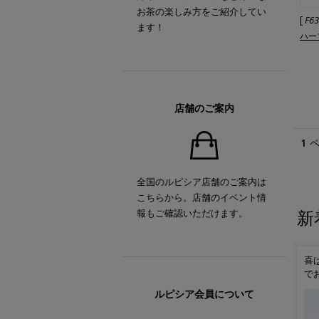
お茶の楽しみ方をご紹介してい
[
F6
ます！
ハー
店舗のご案内
1
全国のルピシア店舗のご案内は
こちらから。店舗のイベント情
新
報もご確認いただけます。
お世話になった方へのご挨
喜ばしい晴れの日を、お茶
ル
拶に花咲く春のギフト
でお祝いしませんか
い
ルピシア会員について