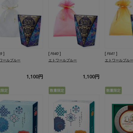
]
[
]
[
]
39
F640
F641
ワールブルー
エトワールブルー
エトワールブル
1,100円
1,100円
量限定
数量限定
数量限定