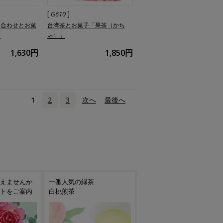
[
]
G610
め合わせとお菓
台湾茶とお菓子「果茶（かち
」
ゃ）」
1,630円
1,850円
1
2
3
次へ
›
最後へ
»
お世話になった方へのご挨
喜ばしい晴れの日を、お茶
拶に花咲く春のギフト
でお祝いしませんか