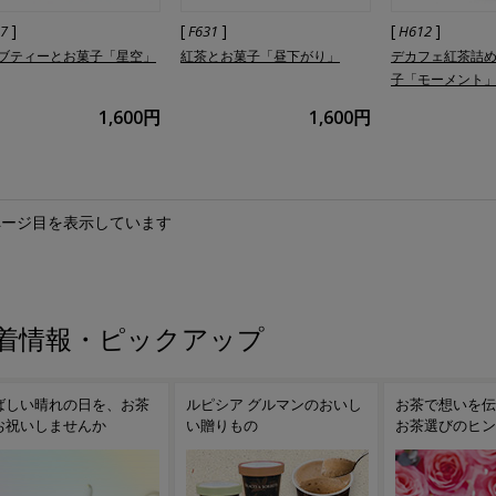
]
[
]
[
]
37
F631
H612
ブティーとお菓子「星空」
紅茶とお菓子「昼下がり」
デカフェ紅茶詰
子「モーメント
1,600円
1,600円
ページ目を表示しています
着情報・ピックアップ
ピシア グルマンのおいし
お茶で想いを伝えませんか
一番人気の緑茶
贈りもの
お茶選びのヒントをご案内
白桃煎茶