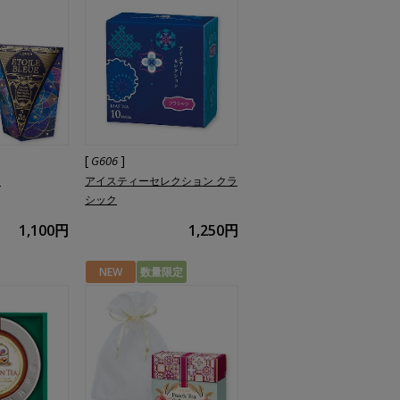
[
]
G606
ー
アイスティーセレクション クラ
シック
1,100円
1,250円
NEW
数量限定