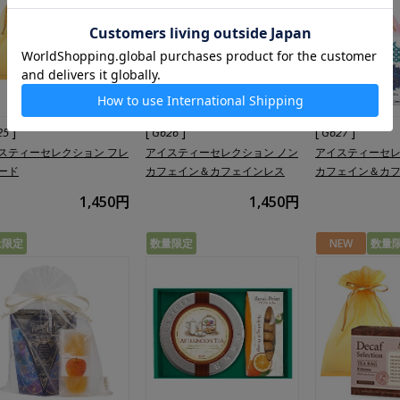
]
[
]
[
]
25
G626
G627
スティーセレクション フレ
アイスティーセレクション ノン
アイスティーセレ
ード
カフェイン＆カフェインレス
カフェイン＆カ
1,450円
1,450円
量限定
数量限定
NEW
数量