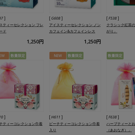
]
[
]
[
]
07
G608
F538
スティーセレクション フレ
アイスティーセレクション ノン
クラシック紅茶
ード
カフェイン&カフェインレス
がり」
1,250円
1,250円
EW
数量限定
NEW
数量限定
数量限定
]
[
]
[
]
10
H611
F638
チティーコレクション巾着
ピーチティーコレクション巾着
ハーブティーと
入り
（あおなぎ）」