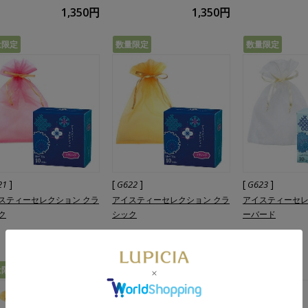
1,350円
1,350円
量限定
数量限定
数量限定
]
[
]
[
]
21
G622
G623
スティーセレクション クラ
アイスティーセレクション クラ
アイスティーセレ
ク
シック
ーバード
1,450円
1,450円
量限定
数量限定
数量限定