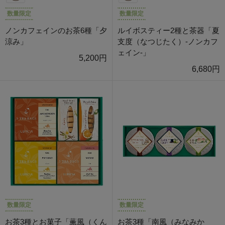
数量限定
数量限定
ノンカフェインのお茶6種「夕
ルイボスティー2種と茶器「夏
涼み」
支度（なつじたく）-ノンカフ
ェイン-」
5,200円
6,680円
数量限定
数量限定
お茶3種とお菓子「薫風（くん
お茶3種「南風（みなみか