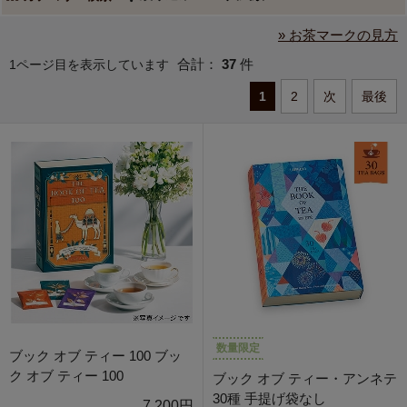
» お茶マークの見方
合計：
37
件
1ページ目を表示しています
1
2
次
最後
数量限定
ブック オブ ティー 100 ブッ
ク オブ ティー 100
ブック オブ ティー・アンネテ
30種 手提げ袋なし
7,200円