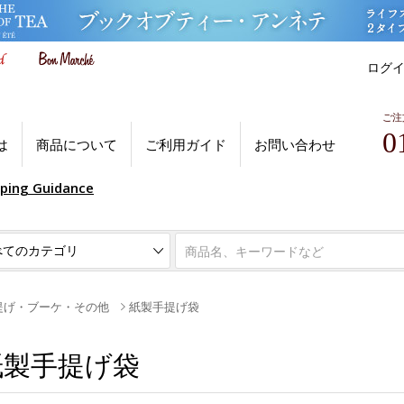
ログ
ご注
0
は
商品について
ご利用ガイド
お問い合わせ
pping Guidance
提げ・ブーケ・その他
紙製手提げ袋
紙製手提げ袋