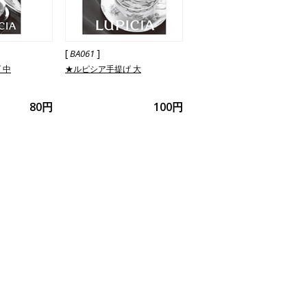
[
]
BA061
 中
★ルピシア手提げ 大
80円
100円