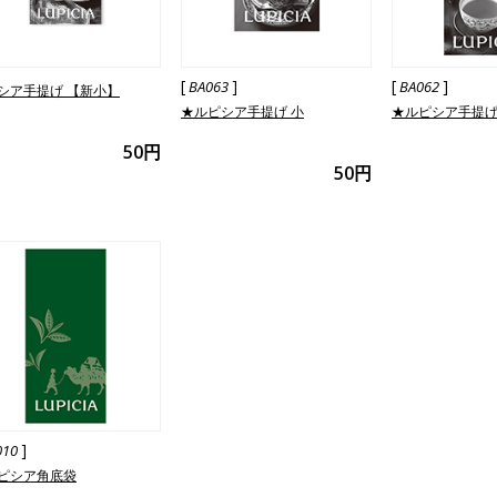
[
]
[
]
BA063
BA062
シア手提げ 【新小】
★ルピシア手提げ 小
★ルピシア手提げ
50円
50円
]
010
ピシア角底袋