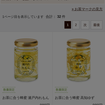
» お茶マークの見方
合計：
32
件
1ページ目を表示しています
1
2
次
最後
数量限定
数量限定
お茶に合う蜂蜜 瀬戸内れもん
お茶に合う蜂蜜 高知ゆず