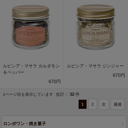
ルピシア・マサラ カルダモン
ルピシア・マサラ ジンジャー
＆ペッパー
670円
670円
合計：
32
件
1ページ目を表示しています
1
2
次
最後
ロンポワン・焼き菓子