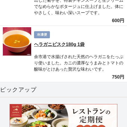
出した菊芋を、特製チキンスープと生クリーム
でなめらかなポタージュに仕上げました。体に
やさしく、味わい深いスープです。
600円
冷凍便
ヘラガニビスク180g 1袋
余市港で水揚げされた天然のヘラガニをたっぷ
り使いました。カニの濃厚なうまみとトマトの
酸味がとけあった贅沢な味わいです。
750円
ピックアップ