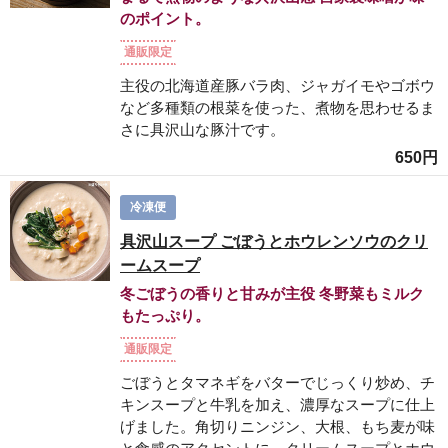
のポイント。
通販限定
主役の北海道産豚バラ肉、ジャガイモやゴボウ
など多種類の根菜を使った、煮物を思わせるま
さに具沢山な豚汁です。
650円
冷凍便
具沢山スープ ごぼうとホウレンソウのクリ
ームスープ
冬ごぼうの香りと甘みが主役 冬野菜もミルク
もたっぷり。
通販限定
ごぼうとタマネギをバターでじっくり炒め、チ
キンスープと牛乳を加え、濃厚なスープに仕上
げました。角切りニンジン、大根、もち麦が味