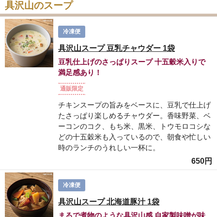
具沢山のスープ
冷凍便
具沢山スープ 豆乳チャウダー 1袋
豆乳仕上げのさっぱりスープ 十五穀米入りで
満足感あり！
通販限定
チキンスープの旨みをベースに、豆乳で仕上げ
たさっぱり楽しめるチャウダー。香味野菜、ベ
ーコンのコク、もち米、黒米、トウモロコシな
どの十五穀米も入っているので、朝食や忙しい
時のランチのうれしい一杯に。
650円
冷凍便
具沢山スープ 北海道豚汁 1袋
まるで煮物のような具沢山感 自家製味噌が味