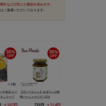
身割れなどが生じた商品を含みます。
梱はご遠慮いただいております。
ハチ食品 スー
【ボンマルシェ】まぼろしの味
プキンスープ
噌バーニャカウダ 120g
円
567円
735円
514円