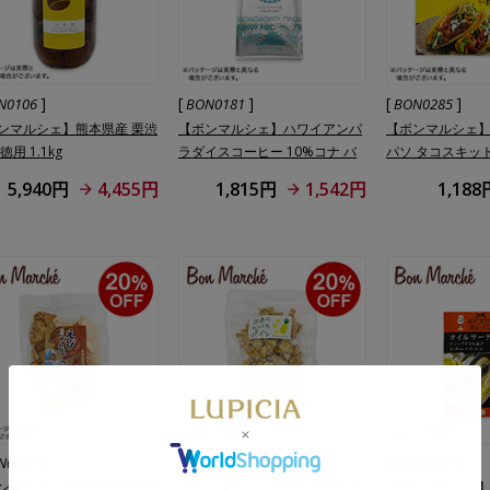
]
[
]
[
]
N0106
BON0181
BON0285
ンマルシェ】熊本県産 栗渋
【ボンマルシェ】ハワイアンパ
【ボンマルシェ
徳用 1.1kg
ラダイスコーヒー 10%コナ バ
パソ タコスキット 
ニラマカダミア 198g (粉)
5,940円
4,455円
1,815円
1,542円
1,188
]
[
]
[
]
N0048
BON0035
BON0266
ンマルシェ】訳ありラー油
【ボンマルシェ】訳ありひとく
【ボンマルシェ