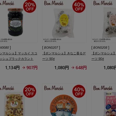
]
[
]
[
]
N0080
BON0207
BON0208
ンマルシェ】マッカイ スコ
【ボンマルシェ】きなこ香るデ
【ボンマルシェ
ッシュブラックカラント
ーツ 90g
ーツ 90g
g
1,134円
907円
1,080円
648円
1,080