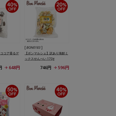
[
]
BON0183
】ココア香るデ
【ボンマルシェ】訳あり海鮮ミ
ックスせんべい 170g
円
648円
746円
596円