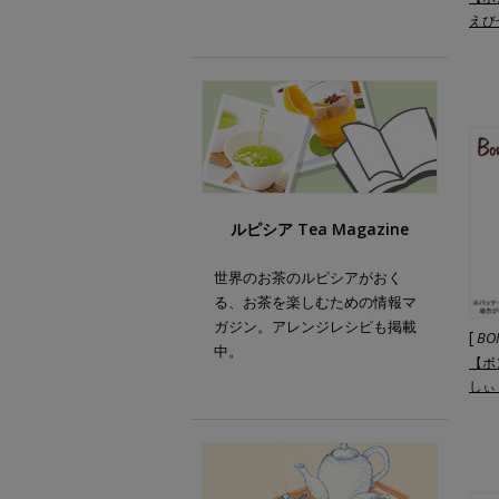
えび
ルピシア Tea Magazine
世界のお茶のルピシアがおく
る、お茶を楽しむための情報マ
ガジン。アレンジレシピも掲載
[
BO
中。
【ボ
しぃ
素 