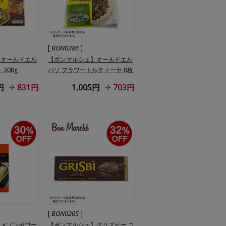
[
]
BON0286
】オールドエル
【ボンマルシェ】オールドエル
308g
パソ フラワートルティーヤ 8枚
入
円
831円
1,005円
703円
[
]
BON0205
】メゾンボワー
【ボンマルシェ】グリズビー コ