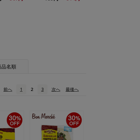
商品名順
‹
前へ
1
2
3
次へ
›
最後へ
»