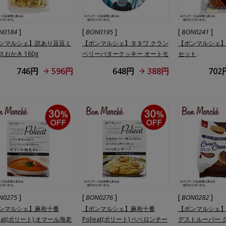
]
[
]
[
]
N0184
BON0195
BON0241
ンマルシェ】訳あり豆豆ミ
【ボンマルシェ】タタワ クラン
【ボンマルシェ
スおかき 160g
ベリーバタークッキー オートモ
セット
ービル缶
746円
596円
648円
388円
702
]
[
]
[
]
N0275
BON0276
BON0282
ンマルシェ】麻布十番
【ボンマルシェ】麻布十番
【ボンマルシェ
ieat(ポリート) オマール海老
Polieat(ポリート) ペペロンチー
デストルーパー 