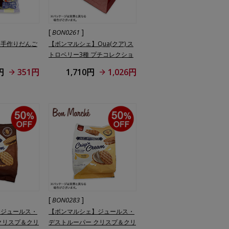
[
]
BON0261
】手作りだんご
【ボンマルシェ】Qua(クア) ス
トロベリー3種 プチコレクショ
ン 9個入
円
351円
1,710円
1,026円
[
]
BON0283
】ジュールス・
【ボンマルシェ】ジュールス・
クリスプ＆クリ
デストルーパー クリスプ＆クリ