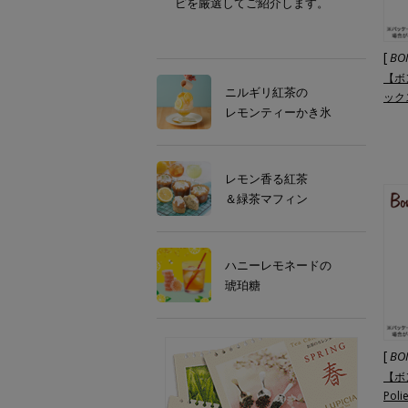
ピを厳選してご紹介します。
[
BO
【ボ
ニルギリ紅茶の
ック
レモンティーかき氷
レモン香る紅茶
＆緑茶マフィン
ハニーレモネードの
琥珀糖
[
BO
【ボ
Pol