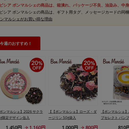
ルピシア ボンマルシェの商品は、箱潰れ、パッケージ不良、油染み、中
ルピシア ボンマルシェの商品は、ギフト用タグ、メッセージカードの同
 ボンマルシェがお買い得な理由
今週のおすすめ！
ボンマルシェ】2026 サクラ
【【ボンマルシェ】ローズ・ダ
【ボンマルシェ】
0g限定デザイン缶入
ージリン 50g袋入
プセレクト パン
×3
1,450円
1,160円
1,000円
800円
810