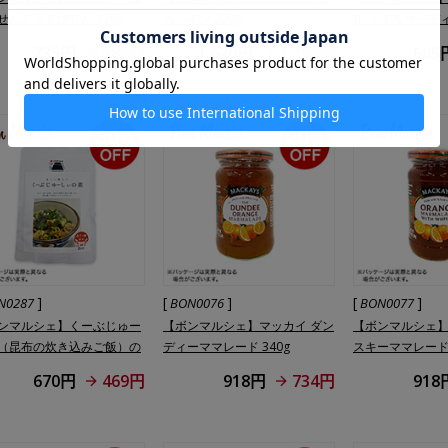
せん＆塩えびせん 120g
ちパイン 220g
ル オイルサーデ
オイル漬け 120g
735円
588円
1,620円
1,296円
605
]
[
]
[
]
N0287
BON0076
BON0077
ンマルシェ】くーぶじゅー
【ボンマルシェ】マッカイ ダン
【ボンマルシェ】
（昆布の炊き込みご飯）の
ディーママレード 340g
スキーママレード 
2合用
670円
469円
918円
734円
918