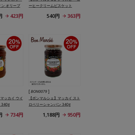
ィン オリーブ
ーヒークリームビスケット
135g
円
423円
540円
363円
[
]
BON0079
マッカイ ウイ
【ボンマルシェ】マッカイ スト
340g
ロベリーシャンパン 340g
円
734円
1,188円
950円