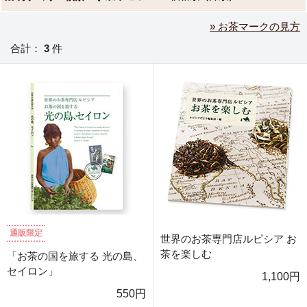
» お茶マークの見方
合計：
3
件
通販限定
世界のお茶専門店ルピシア お
茶を楽しむ
「お茶の国を旅する 光の島、
セイロン」
1,100円
550円