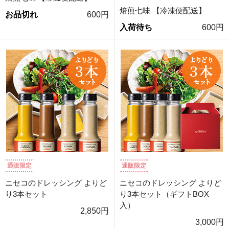
焙煎七味 【冷凍便配送】
お品切れ
600円
入荷待ち
600円
通販限定
通販限定
ニセコのドレッシング よりど
ニセコのドレッシング よりど
り3本セット
り3本セット（ギフトBOX
入）
2,850円
3,000円