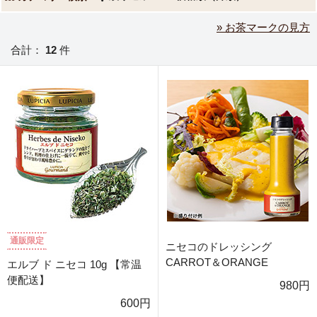
» お茶マークの見方
合計：
12
件
通販限定
ニセコのドレッシング
CARROT＆ORANGE
エルブ ド ニセコ 10g 【常温
便配送】
980円
600円