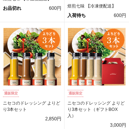
焙煎七味 【冷凍便配送】
お品切れ
600円
入荷待ち
600円
通販限定
通販限定
ニセコのドレッシング よりど
ニセコのドレッシング よりど
り3本セット
り3本セット（ギフトBOX
入）
2,850円
3,000円