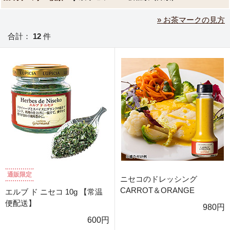
» お茶マークの見方
合計：
12
件
通販限定
ニセコのドレッシング
CARROT＆ORANGE
エルブ ド ニセコ 10g 【常温
便配送】
980円
600円